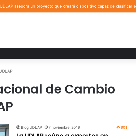
e la UDLAP fortalece colaboración internacional con estancia de inves
n UDLAP
acional de Cambio
AP
Blog UDLAP
7 noviembre, 2019
901
La UDLAP reúne a expertos en