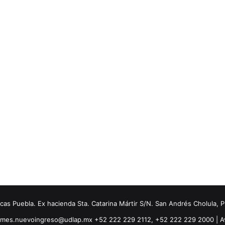
s Puebla. Ex hacienda Sta. Catarina Mártir S/N. San Andrés Cholula, 
ormes.nuevoingreso@udlap.mx +52 222 229 2112, +52 222 229 2000 |
A