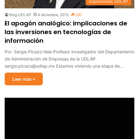
Expresiones UDLAP
Blog UDLAP
4 diciembre, 2015
591
El apagón analógico: implicaciones de
las inversiones en tecnologías de
información
Por: Sergio Picazo-Vela Profesor investigador del Departamento
de Administración de Empresas de la UDLAP.
sergio.picazo@udlap.mx Estamos viviendo una etapa de…
Leer más »