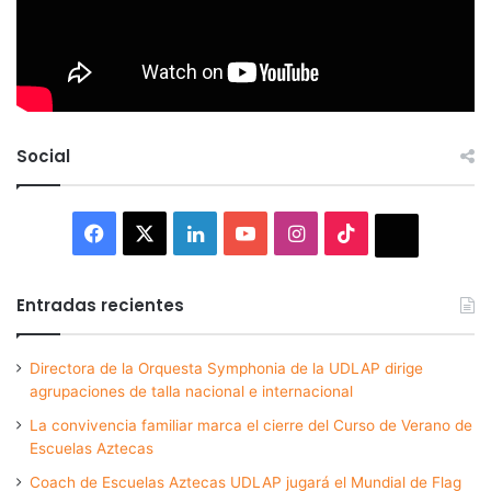
Social
Facebook
X
LinkedIn
YouTube
Instagram
TikTok
Thread
Entradas recientes
Directora de la Orquesta Symphonia de la UDLAP dirige
agrupaciones de talla nacional e internacional
La convivencia familiar marca el cierre del Curso de Verano de
Escuelas Aztecas
Coach de Escuelas Aztecas UDLAP jugará el Mundial de Flag