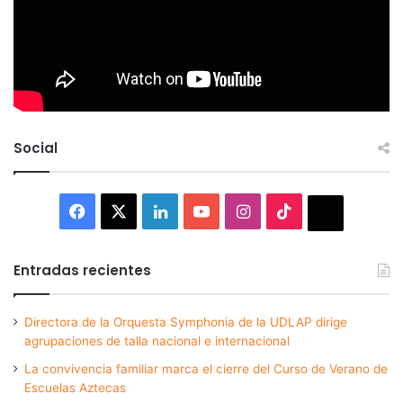
Social
Facebook
X
LinkedIn
YouTube
Instagram
TikTok
Thread
Entradas recientes
Directora de la Orquesta Symphonia de la UDLAP dirige
agrupaciones de talla nacional e internacional
La convivencia familiar marca el cierre del Curso de Verano de
Escuelas Aztecas