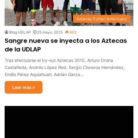
Aztecas Futbol Americano
Blog UDLAP
25 mayo, 2015
903
Sangre nueva se inyecta a los Aztecas
de la UDLAP
Tras efectuarse el try-out Aztecas 2015, Arturo Orona
Castañeda, Andrés López Red, Sergio Cisneros Hernández,
Emilio Pérez Aquiahuatl, Adrián Garza…
Leer más »