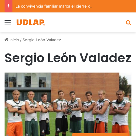
La convivencia familiar marca el cierre del Curso de Verano de Escuelas Aztecas
Menu
B
Inicio
/
Sergio León Valadez
Sergio León Valadez