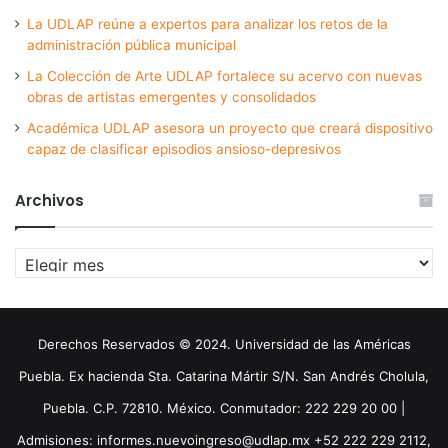
La UDLAP reúne a expertos para analizar los retos de la
administración pública municipal
La Colección de Arte UDLAP fortalece su acervo con nuevas
obras de artistas emergentes y consolidados
Académica UDLAP asesora un proyecto que creará dispositivo
capaz de clasificar episodios ansioso-depresivos
Archivos
Archivos
Derechos Reservados © 2024. Universidad de las Américas
Puebla. Ex hacienda Sta. Catarina Mártir S/N. San Andrés Cholula,
Puebla. C.P. 72810. México. Conmutador: 222 229 20 00 |
Admisiones: informes.nuevoingreso@udlap.mx +52 222 229 2112,