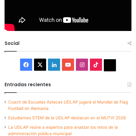
Social
Facebook
X
LinkedIn
YouTube
Instagram
TikTok
Thread
Entradas recientes
Coach de Escuelas Aztecas UDLAP jugará el Mundial de Flag
Football en Alemania
Estudiantes STEM de la UDLAP destacan en el MUTVI 2026
La UDLAP reúne a expertos para analizar los retos de la
administración pública municipal