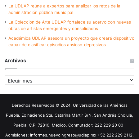
La UDLAP reúne a expertos para analizar los retos de la
administración pública municipal
La Colección de Arte UDLAP fortalece su acervo con nuevas
obras de artistas emergentes y consolidados
Académica UDLAP asesora un proyecto que creará dispositivo
capaz de clasificar episodios ansioso-depresivos
Archivos
Archivos
Derechos Reservados © 2024. Universidad de las Américas
Puebla. Ex hacienda Sta. Catarina Mártir S/N. San Andrés Cholula,
Puebla. C.P. 72810. México. Conmutador: 222 229 20 00 |
Admisiones: informes.nuevoingreso@udlap.mx +52 222 229 2112,