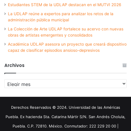
Estudiantes STEM de la UDLAP destacan en el MUTVI 2026
La UDLAP reúne a expertos para analizar los retos de la
administración pública municipal
La Colección de Arte UDLAP fortalece su acervo con nuevas
obras de artistas emergentes y consolidados
Académica UDLAP asesora un proyecto que creará dispositivo
capaz de clasificar episodios ansioso-depresivos
Archivos
Archivos
Derechos Reservados © 2024. Universidad de las Américas
Puebla. Ex hacienda Sta. Catarina Mártir S/N. San Andrés Cholula,
Puebla. C.P. 72810. México. Conmutador: 222 229 20 00 |