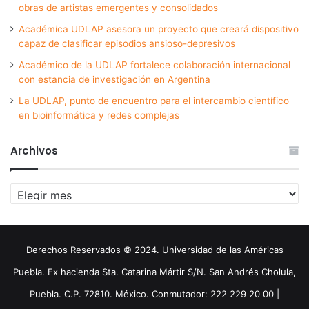
obras de artistas emergentes y consolidados
Académica UDLAP asesora un proyecto que creará dispositivo
capaz de clasificar episodios ansioso-depresivos
Académico de la UDLAP fortalece colaboración internacional
con estancia de investigación en Argentina
La UDLAP, punto de encuentro para el intercambio científico
en bioinformática y redes complejas
Archivos
Archivos
Derechos Reservados © 2024. Universidad de las Américas
Puebla. Ex hacienda Sta. Catarina Mártir S/N. San Andrés Cholula,
Puebla. C.P. 72810. México. Conmutador: 222 229 20 00 |