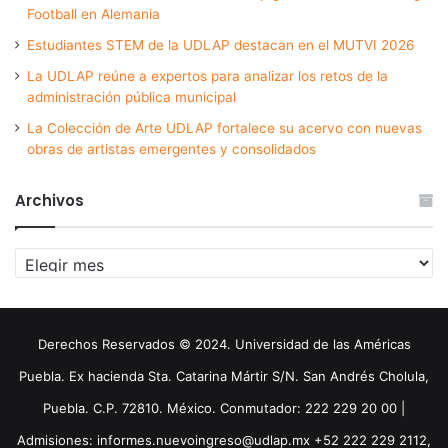
Football en Alemania
Estudiantes STEM de la UDLAP destacan en el MUTVI 2026
La UDLAP reúne a expertos para analizar los retos de la
administración pública municipal
La Colección de Arte UDLAP fortalece su acervo con nuevas
obras de artistas emergentes y consolidados
Archivos
Archivos
Derechos Reservados © 2024. Universidad de las Américas
Puebla. Ex hacienda Sta. Catarina Mártir S/N. San Andrés Cholula,
Puebla. C.P. 72810. México. Conmutador: 222 229 20 00 |
Admisiones: informes.nuevoingreso@udlap.mx +52 222 229 2112,