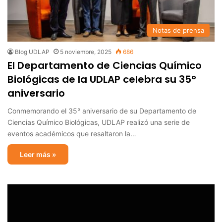
Notas de prensa
Blog UDLAP
5 noviembre, 2025
686
El Departamento de Ciencias Químico
Biológicas de la UDLAP celebra su 35°
aniversario
Conmemorando el 35° aniversario de su Departamento de
Ciencias Químico Biológicas, UDLAP realizó una serie de
eventos académicos que resaltaron la…
Leer más »