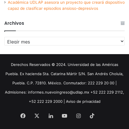
Académica UDLAP asesora un proyecto que creará dispositivo
capaz de clasificar episodios ansioso-depresivos
Archivos
Archivos
Derechos Reservados © 2024. Universidad de las Américas
Puebla. Ex hacienda Sta. Catarina Mártir S/N. San Andrés Cholula,
Puebla. C.P. 72810. México. Conmutador: 222 229 20 00 |
Admisiones: informes.nuevoingreso@udlap.mx +52 222 229 2112,
+52 222 229 2000 |
Aviso de privacidad
Facebook
X
LinkedIn
YouTube
Instagram
TikTok
Threa