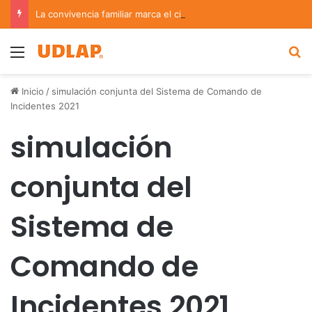
La convivencia familiar marca el cierre del Curso de Verano de Escuelas Aztecas
Menu
B
Inicio
/
simulación conjunta del Sistema de Comando de
Incidentes 2021
simulación
conjunta del
Sistema de
Comando de
Incidentes 2021