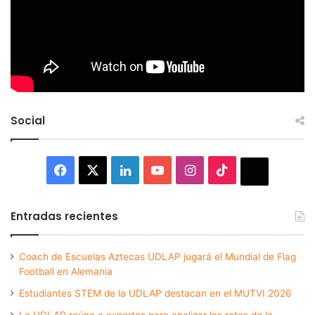
Social
Facebook
X
LinkedIn
YouTube
Instagram
TikTok
Thread
Entradas recientes
Coach de Escuelas Aztecas UDLAP jugará el Mundial de Flag
Football en Alemania
Estudiantes STEM de la UDLAP destacan en el MUTVI 2026
La UDLAP reúne a expertos para analizar los retos de la