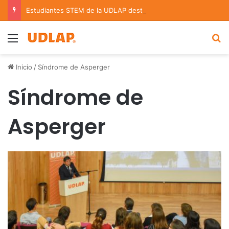
Estudiantes STEM de la UDLAP destacan en el MUTVI 2026
Menu
B
Inicio
/
Síndrome de Asperger
Síndrome de
Asperger