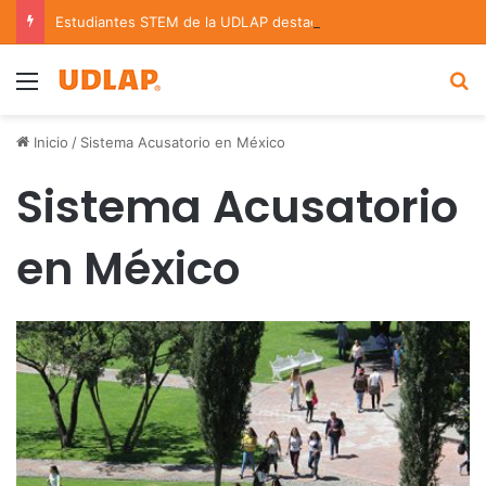
Estudiantes STEM de la UDLAP destacan en el MUTVI 2026
Menu
B
Inicio
/
Sistema Acusatorio en México
Sistema Acusatorio
en México