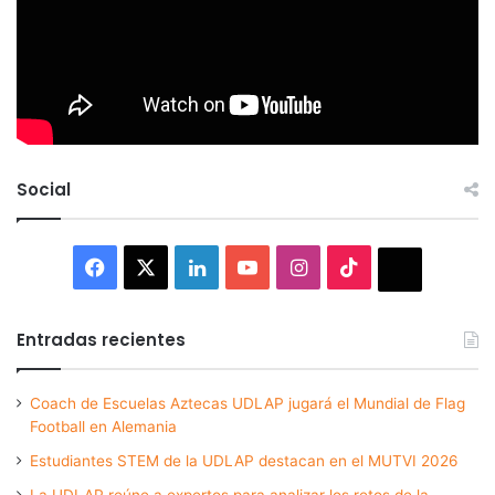
Social
Facebook
X
LinkedIn
YouTube
Instagram
TikTok
Thread
Entradas recientes
Coach de Escuelas Aztecas UDLAP jugará el Mundial de Flag
Football en Alemania
Estudiantes STEM de la UDLAP destacan en el MUTVI 2026
La UDLAP reúne a expertos para analizar los retos de la