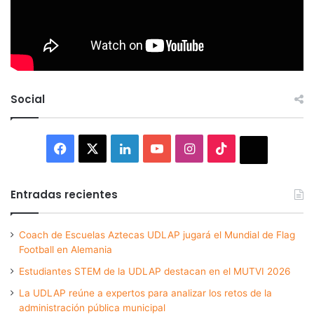
Social
Facebook
X
LinkedIn
YouTube
Instagram
TikTok
Thread
Entradas recientes
Coach de Escuelas Aztecas UDLAP jugará el Mundial de Flag
Football en Alemania
Estudiantes STEM de la UDLAP destacan en el MUTVI 2026
La UDLAP reúne a expertos para analizar los retos de la
administración pública municipal