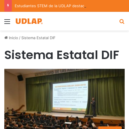
Estudiantes STEM de la UDLAP destacan en el MUTVI 2026
Menu
B
Inicio
/
Sistema Estatal DIF
Sistema Estatal DIF