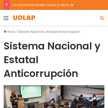
La convivencia familiar marca el cierre del Curso de Verano de Escuelas Aztecas
Menu
B
Inicio
/
Sistema Nacional y Estatal Anticorrupción
Sistema Nacional y
Estatal
Anticorrupción