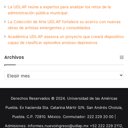
La UDLAP reúne a expertos para analizar los retos de la
administración pública municipal
La Colección de Arte UDLAP fortalece su acervo con nuevas
obras de artistas emergentes y consolidados
Académica UDLAP asesora un proyecto que creará dispositivo
capaz de clasificar episodios ansioso-depresivos
Archivos
Archivos
Derechos Reservados © 2024. Universidad de las Américas
Puebla. Ex hacienda Sta. Catarina Mártir S/N. San Andrés Cholula,
Puebla. C.P. 72810. México. Conmutador: 222 229 20 00 |
Admisiones: informes.nuevoingreso@udlap.mx +52 222 229 2112,