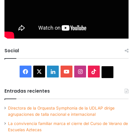
Social
Facebook
X
LinkedIn
YouTube
Instagram
TikTok
Thread
Entradas recientes
Directora de la Orquesta Symphonia de la UDLAP dirige
agrupaciones de talla nacional e internacional
La convivencia familiar marca el cierre del Curso de Verano de
Escuelas Aztecas