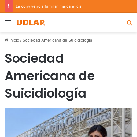
La convivencia familiar marca el cierre del Curso de Verano de Escuelas Aztecas
Menu
B
Inicio
/
Sociedad Americana de Suicidiología
Sociedad
Americana de
Suicidiología