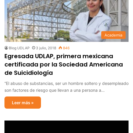
Academia
Blog UDLAP
3 julio, 2018
846
Egresada UDLAP, primera mexicana
certificada por la Sociedad Americana
de Suicidiología
“El abuso de substancias, ser un hombre soltero y desempleado
son factores de riesgo que llevan a una persona a…
Leer más »