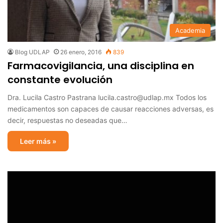
Academia
Blog UDLAP
26 enero, 2016
839
Farmacovigilancia, una disciplina en
constante evolución
Dra. Lucila Castro Pastrana lucila.castro@udlap.mx Todos los
medicamentos son capaces de causar reacciones adversas, es
decir, respuestas no deseadas que…
Leer más »