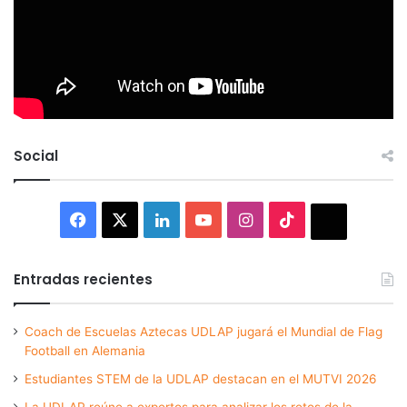
Social
Facebook
X
LinkedIn
YouTube
Instagram
TikTok
Thread
Entradas recientes
Coach de Escuelas Aztecas UDLAP jugará el Mundial de Flag
Football en Alemania
Estudiantes STEM de la UDLAP destacan en el MUTVI 2026
La UDLAP reúne a expertos para analizar los retos de la