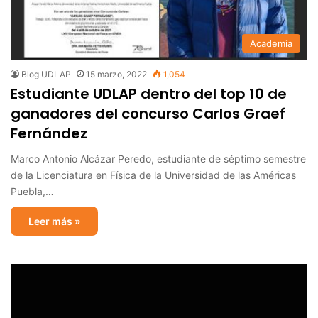
Academia
Blog UDLAP
15 marzo, 2022
1,054
Estudiante UDLAP dentro del top 10 de
ganadores del concurso Carlos Graef
Fernández
Marco Antonio Alcázar Peredo, estudiante de séptimo semestre
de la Licenciatura en Física de la Universidad de las Américas
Puebla,…
Leer más »