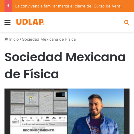
La convivencia familiar marca el cierre del Curso de Verano de Escuelas Aztecas
Menu
B
Inicio
/
Sociedad Mexicana de Física
Sociedad Mexicana
de Física