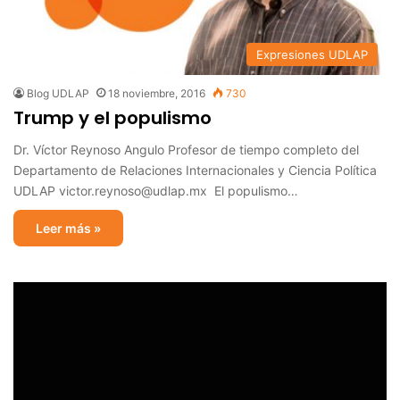
Expresiones UDLAP
Blog UDLAP
18 noviembre, 2016
730
Trump y el populismo
Dr. Víctor Reynoso Angulo Profesor de tiempo completo del
Departamento de Relaciones Internacionales y Ciencia Política
UDLAP victor.reynoso@udlap.mx El populismo…
Leer más »