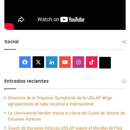
Social
Facebook
X
LinkedIn
YouTube
Instagram
TikTok
Thread
Entradas recientes
Directora de la Orquesta Symphonia de la UDLAP dirige
agrupaciones de talla nacional e internacional
La convivencia familiar marca el cierre del Curso de Verano de
Escuelas Aztecas
Coach de Escuelas Aztecas UDLAP jugará el Mundial de Flag