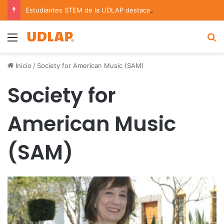
Estudiantes STEM de la UDLAP destacan en el MUTVI 2026
Menu
B
Inicio
/
Society for American Music (SAM)
Society for
American Music
(SAM)