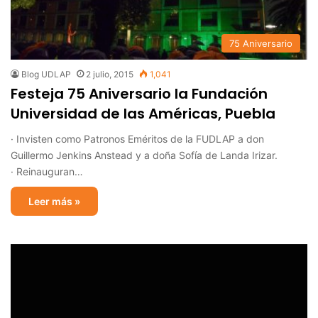
75 Aniversario
Blog UDLAP
2 julio, 2015
1,041
Festeja 75 Aniversario la Fundación
Universidad de las Américas, Puebla
· Invisten como Patronos Eméritos de la FUDLAP a don
Guillermo Jenkins Anstead y a doña Sofía de Landa Irizar.
· Reinauguran…
Leer más »