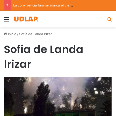
La convivencia familiar marca el cierre del Curso de Verano de Escuelas Aztecas
Menu
B
Inicio
/
Sofía de Landa Irizar
Sofía de Landa
Irizar