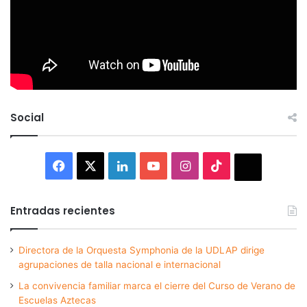
Social
Facebook
X
LinkedIn
YouTube
Instagram
TikTok
Thread
Entradas recientes
Directora de la Orquesta Symphonia de la UDLAP dirige
agrupaciones de talla nacional e internacional
La convivencia familiar marca el cierre del Curso de Verano de
Escuelas Aztecas