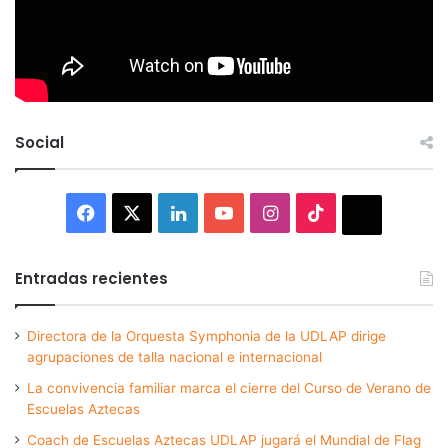
Social
Facebook
X
LinkedIn
YouTube
Instagram
TikTok
Thread
Entradas recientes
Directora de la Orquesta Symphonia de la UDLAP dirige
agrupaciones de talla nacional e internacional
La convivencia familiar marca el cierre del Curso de Verano de
Escuelas Aztecas
Coach de Escuelas Aztecas UDLAP jugará el Mundial de Flag