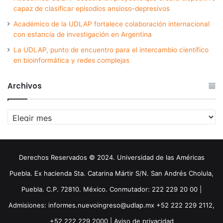
capaz de clasificar episodios ansioso-depresivos
Académico de la UDLAP fortalece colaboración internacional
con estancia de investigación en Argentina
La UDLAP, punto de encuentro para el intercambio científico
en bioinformática y redes complejas
Archivos
Archivos
Derechos Reservados © 2024. Universidad de las Américas
Puebla. Ex hacienda Sta. Catarina Mártir S/N. San Andrés Cholula,
Puebla. C.P. 72810. México. Conmutador: 222 229 20 00 |
Admisiones: informes.nuevoingreso@udlap.mx +52 222 229 2112,
+52 222 229 2000 |
Aviso de privacidad