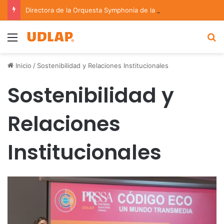
Directora de la Orquesta Symphonia de la UDLAP dirige agrupaciones de talla nacional e internacional
Menu
B
Inicio
/
Sostenibilidad y Relaciones Institucionales
Sostenibilidad y
Relaciones
Institucionales