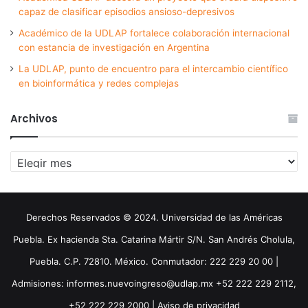
capaz de clasificar episodios ansioso-depresivos
Académico de la UDLAP fortalece colaboración internacional
con estancia de investigación en Argentina
La UDLAP, punto de encuentro para el intercambio científico
en bioinformática y redes complejas
Archivos
Archivos
Derechos Reservados © 2024. Universidad de las Américas
Puebla. Ex hacienda Sta. Catarina Mártir S/N. San Andrés Cholula,
Puebla. C.P. 72810. México. Conmutador: 222 229 20 00 |
Admisiones: informes.nuevoingreso@udlap.mx +52 222 229 2112,
+52 222 229 2000 |
Aviso de privacidad