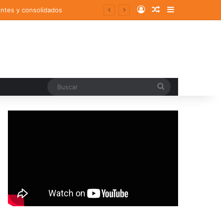
Log In
Random Article
Sidebar
entes y consolidados
Buscar