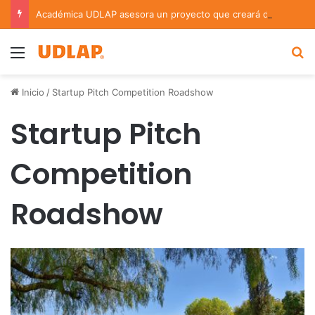
Académica UDLAP asesora un proyecto que creará dispositivo capaz de clasificar episodios ansioso-depresivos
Menu
B
Inicio
/
Startup Pitch Competition Roadshow
Startup Pitch
Competition
Roadshow