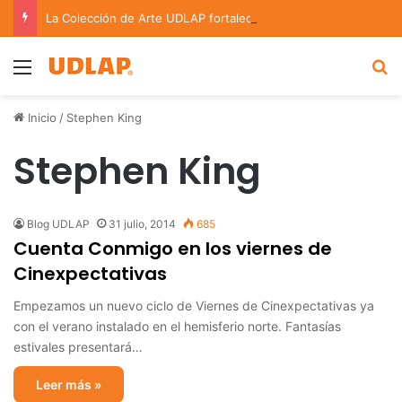
La Colección de Arte UDLAP fortalece su acervo con nuevas obras de artistas emergentes y consolidados
Menu
B
Inicio
/
Stephen King
Stephen King
Blog UDLAP
31 julio, 2014
685
Cuenta Conmigo en los viernes de
Cinexpectativas
Empezamos un nuevo ciclo de Viernes de Cinexpectativas ya
con el verano instalado en el hemisferio norte. Fantasías
estivales presentará…
Leer más »