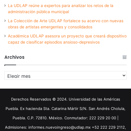
La UDLAP reúne a expertos para analizar los retos de la
administración pública municipal
La Colección de Arte UDLAP fortalece su acervo con nuevas
obras de artistas emergentes y consolidados
Académica UDLAP asesora un proyecto que creará dispositivo
capaz de clasificar episodios ansioso-depresivos
Archivos
Archivos
Derechos Reservados © 2024. Universidad de las Américas
Puebla. Ex hacienda Sta. Catarina Mártir S/N. San Andrés Cholula,
Puebla. C.P. 72810. México. Conmutador: 222 229 20 00 |
Admisiones: informes.nuevoingreso@udlap.mx +52 222 229 2112,