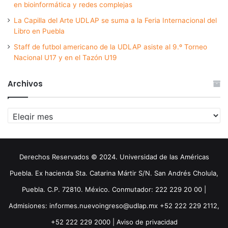
en bioinformática y redes complejas
La Capilla del Arte UDLAP se suma a la Feria Internacional del
Libro en Puebla
Staff de futbol americano de la UDLAP asiste al 9.º Torneo
Nacional U17 y en el Tazón U19
Archivos
Archivos
Derechos Reservados © 2024. Universidad de las Américas
Puebla. Ex hacienda Sta. Catarina Mártir S/N. San Andrés Cholula,
Puebla. C.P. 72810. México. Conmutador: 222 229 20 00 |
Admisiones: informes.nuevoingreso@udlap.mx +52 222 229 2112,
+52 222 229 2000 |
Aviso de privacidad