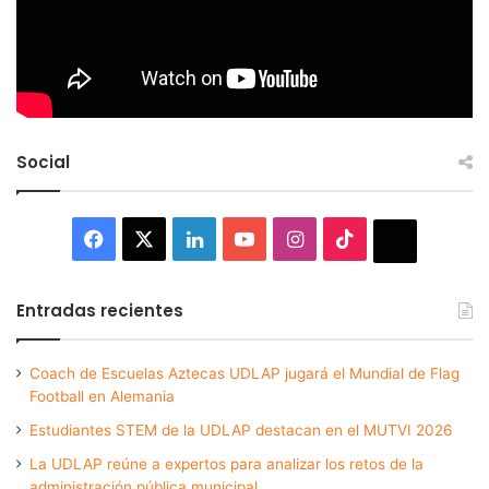
Social
Facebook
X
LinkedIn
YouTube
Instagram
TikTok
Thread
Entradas recientes
Coach de Escuelas Aztecas UDLAP jugará el Mundial de Flag
Football en Alemania
Estudiantes STEM de la UDLAP destacan en el MUTVI 2026
La UDLAP reúne a expertos para analizar los retos de la
administración pública municipal