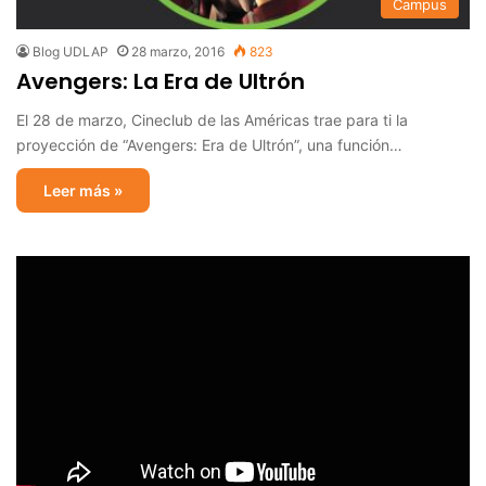
Campus
Blog UDLAP
28 marzo, 2016
823
Avengers: La Era de Ultrón
El 28 de marzo, Cineclub de las Américas trae para ti la
proyección de “Avengers: Era de Ultrón”, una función…
Leer más »