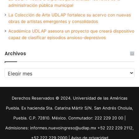
administración pública municipal
La Colección de Arte UDLAP fortalece su acervo con nuevas
obras de artistas emergentes y consolidados
Académica UDLAP asesora un proyecto que creará dispositivo
capaz de clasificar episodios ansioso-depresivos
Archivos
Archivos
Derechos Reservados © 2024. Universidad de las Américas
Puebla. Ex hacienda Sta. Catarina Mártir S/N. San Andrés Cholula,
Puebla. C.P. 72810. México. Conmutador: 222 229 20 00 |
Admisiones: informes.nuevoingreso@udlap.mx +52 222 229 2112,
+52 222 229 2000 |
Aviso de privacidad