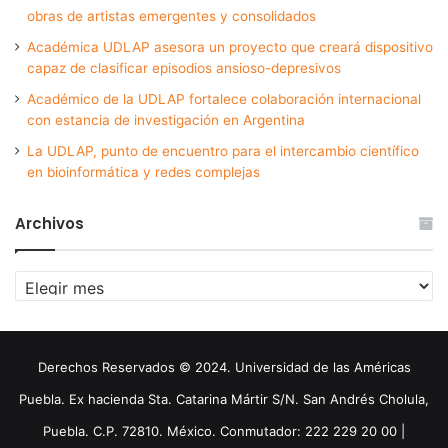
obras de artistas emergentes y consolidados
Académica UDLAP asesora un proyecto que creará dispositivo
capaz de clasificar episodios ansioso-depresivos
Académico de la UDLAP fortalece colaboración internacional
con estancia de investigación en Argentina
La UDLAP, punto de encuentro para el intercambio científico
en bioinformática y redes complejas
Archivos
Archivos
Derechos Reservados © 2024. Universidad de las Américas
Puebla. Ex hacienda Sta. Catarina Mártir S/N. San Andrés Cholula,
Puebla. C.P. 72810. México. Conmutador: 222 229 20 00 |