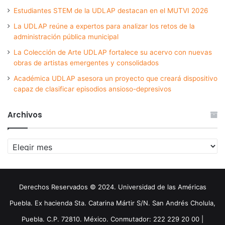
Estudiantes STEM de la UDLAP destacan en el MUTVI 2026
La UDLAP reúne a expertos para analizar los retos de la
administración pública municipal
La Colección de Arte UDLAP fortalece su acervo con nuevas
obras de artistas emergentes y consolidados
Académica UDLAP asesora un proyecto que creará dispositivo
capaz de clasificar episodios ansioso-depresivos
Archivos
Archivos
Derechos Reservados © 2024. Universidad de las Américas
Puebla. Ex hacienda Sta. Catarina Mártir S/N. San Andrés Cholula,
Puebla. C.P. 72810. México. Conmutador: 222 229 20 00 |