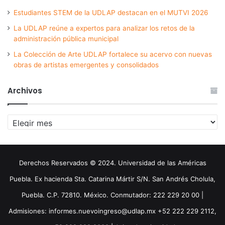
Estudiantes STEM de la UDLAP destacan en el MUTVI 2026
La UDLAP reúne a expertos para analizar los retos de la
administración pública municipal
La Colección de Arte UDLAP fortalece su acervo con nuevas
obras de artistas emergentes y consolidados
Archivos
Archivos
Derechos Reservados © 2024. Universidad de las Américas
Puebla. Ex hacienda Sta. Catarina Mártir S/N. San Andrés Cholula,
Puebla. C.P. 72810. México. Conmutador: 222 229 20 00 |
Admisiones: informes.nuevoingreso@udlap.mx +52 222 229 2112,