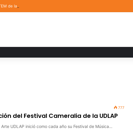
TEM de la UDLAP destacan en el MUTVI 2026
777
ción del Festival Cameralia de la UDLAP
el Arte UDLAP inició como cada año su Festival de Música…