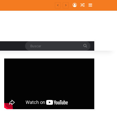
Log In
Random Article
Sidebar
Buscar