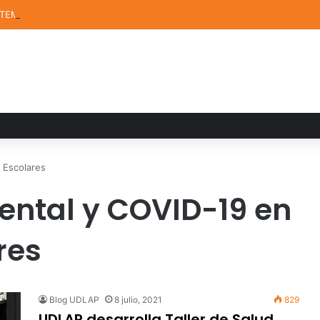
STEM de la UDLAP destacan en el MUTVI 2026
 Escolares
Mental y COVID-19 en
res
Blog UDLAP
8 julio, 2021
829
UDLAP desarrolla Taller de Salud