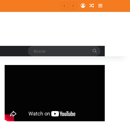
Log In
Random Article
Sidebar
Buscar