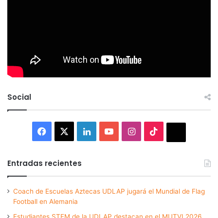
Social
Facebook
X
LinkedIn
YouTube
Instagram
TikTok
Thread
Entradas recientes
Coach de Escuelas Aztecas UDLAP jugará el Mundial de Flag
Football en Alemania
Estudiantes STEM de la UDLAP destacan en el MUTVI 2026