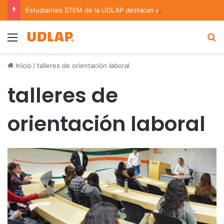
Estudiantes STEM de la UDLAP destacan en el MUTVI 2026
Menu
B
Inicio
/
talleres de orientación laboral
talleres de
orientación laboral