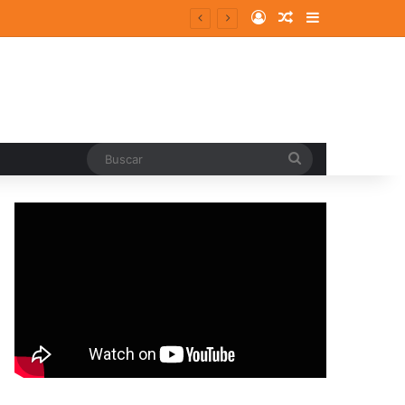
Log In
Random Article
Sidebar
Buscar