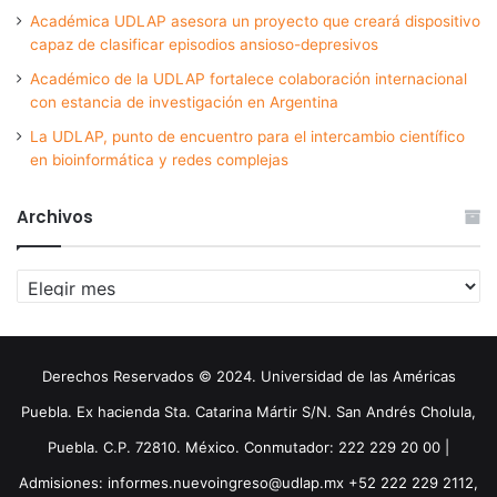
Académica UDLAP asesora un proyecto que creará dispositivo
capaz de clasificar episodios ansioso-depresivos
Académico de la UDLAP fortalece colaboración internacional
con estancia de investigación en Argentina
La UDLAP, punto de encuentro para el intercambio científico
en bioinformática y redes complejas
Archivos
Archivos
Derechos Reservados © 2024. Universidad de las Américas
Puebla. Ex hacienda Sta. Catarina Mártir S/N. San Andrés Cholula,
Puebla. C.P. 72810. México. Conmutador: 222 229 20 00 |
Admisiones: informes.nuevoingreso@udlap.mx +52 222 229 2112,