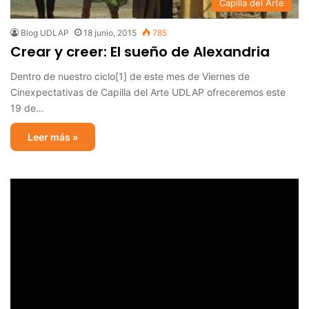
Capilla del Arte
Blog UDLAP
18 junio, 2015
785
Crear y creer: El sueño de Alexandria
Dentro de nuestro ciclo[1] de este mes de Viernes de
Cinexpectativas de Capilla del Arte UDLAP ofreceremos este
19 de…
Leer más »