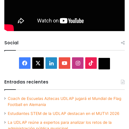
Social
Facebook
X
LinkedIn
YouTube
Instagram
TikTok
Thread
Entradas recientes
Coach de Escuelas Aztecas UDLAP jugará el Mundial de Flag
Football en Alemania
Estudiantes STEM de la UDLAP destacan en el MUTVI 2026
La UDLAP reúne a expertos para analizar los retos de la
administración pública municipal