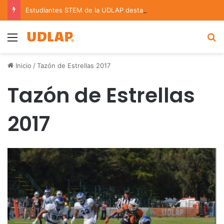
Estudiantes STEM de la UDLAP destacan en el MUTVI 2026
Menu
B
Inicio
/
Tazón de Estrellas 2017
Tazón de Estrellas
2017