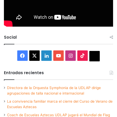
Social
Facebook
X
LinkedIn
YouTube
Instagram
TikTok
Thread
Entradas recientes
Directora de la Orquesta Symphonia de la UDLAP dirige
agrupaciones de talla nacional e internacional
La convivencia familiar marca el cierre del Curso de Verano de
Escuelas Aztecas
Coach de Escuelas Aztecas UDLAP jugará el Mundial de Flag