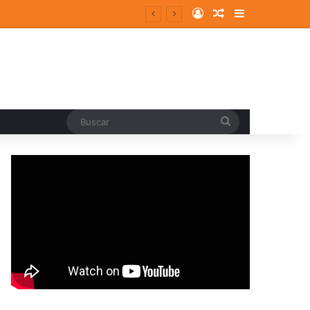
Log In
Random Article
Sidebar
Buscar