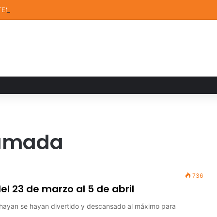
TEM de la UDLAP destacan en el MUTVI 2026
lamada
736
l 23 de marzo al 5 de abril
 hayan se hayan divertido y descansado al máximo para