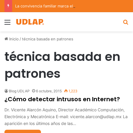
La convivencia familiar marca el cierre del Curso de Verano de Escuelas Aztecas
Menu
B
Inicio
/
técnica basada en patrones
técnica basada en
patrones
Blog UDLAP
6 octubre, 2015
1,223
¿Cómo detectar intrusos en Internet?
Dr. Vicente Alarcón Aquino, Director Académico Computación,
Electrónica y Mecatrónica E-mail: vicente.alarcon@udlap.mx La
aparición en los últimos años de las…