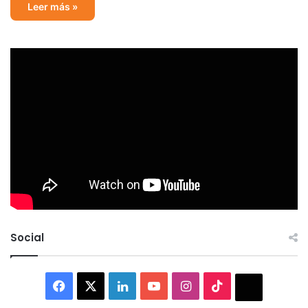
Leer más »
Social
Facebook
X
LinkedIn
YouTube
Instagram
TikTok
Thread