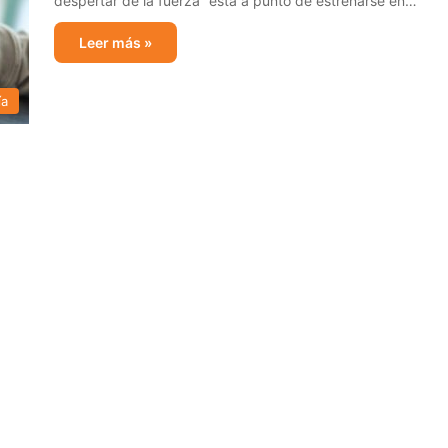
despertar de la fuerza” está a punto de estrenarse en…
Leer más »
ía