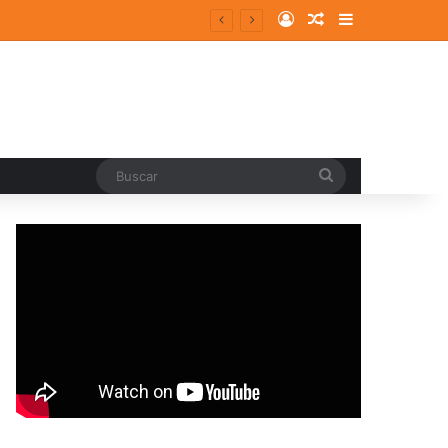
Log In
Random Article
Sidebar
Buscar