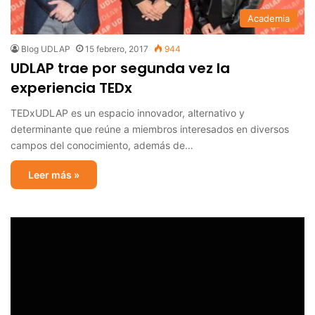
Academia
Blog UDLAP
15 febrero, 2017
944
UDLAP trae por segunda vez la
experiencia TEDx
TEDxUDLAP es un espacio innovador, alternativo y
determinante que reúne a miembros interesados en diversos
campos del conocimiento, además de…
Leer más »