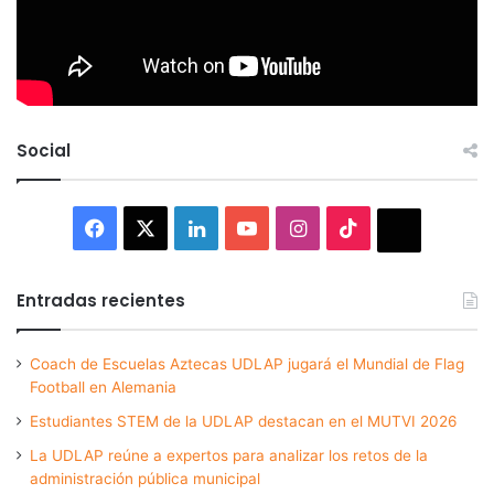
Social
Facebook
X
LinkedIn
YouTube
Instagram
TikTok
Thread
Entradas recientes
Coach de Escuelas Aztecas UDLAP jugará el Mundial de Flag
Football en Alemania
Estudiantes STEM de la UDLAP destacan en el MUTVI 2026
La UDLAP reúne a expertos para analizar los retos de la
administración pública municipal