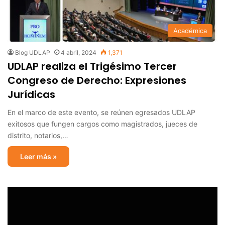
Académica
Blog UDLAP
4 abril, 2024
1,371
UDLAP realiza el Trigésimo Tercer
Congreso de Derecho: Expresiones
Jurídicas
En el marco de este evento, se reúnen egresados UDLAP
exitosos que fungen cargos como magistrados, jueces de
distrito, notarios,…
Leer más »